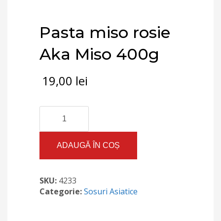
Pasta miso rosie
Aka Miso 400g
19,00
lei
Cantitate
Pasta
miso
rosie
ADAUGĂ ÎN COȘ
Aka
Miso
400g
SKU:
4233
Categorie:
Sosuri Asiatice