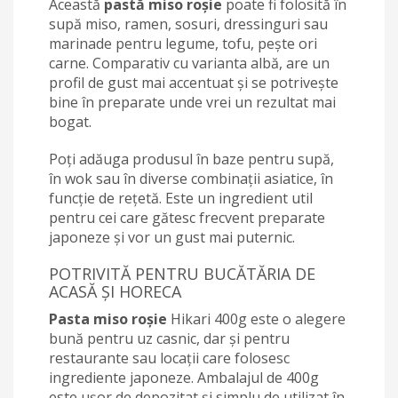
Această
pastă miso roșie
poate fi folosită în
supă miso, ramen, sosuri, dressinguri sau
marinade pentru legume, tofu, pește ori
carne. Comparativ cu varianta albă, are un
profil de gust mai accentuat și se potrivește
bine în preparate unde vrei un rezultat mai
bogat.
Poți adăuga produsul în baze pentru supă,
în wok sau în diverse combinații asiatice, în
funcție de rețetă. Este un ingredient util
pentru cei care gătesc frecvent preparate
japoneze și vor un gust mai puternic.
POTRIVITĂ PENTRU BUCĂTĂRIA DE
ACASĂ ȘI HORECA
Pasta miso roșie
Hikari 400g este o alegere
bună pentru uz casnic, dar și pentru
restaurante sau locații care folosesc
ingrediente japoneze. Ambalajul de 400g
este ușor de depozitat și simplu de utilizat în