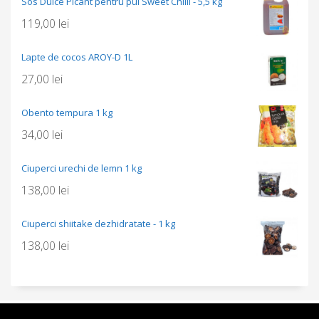
Sos Dulce Picant pentru pui Sweet Chilli - 5,5 kg
119,00
lei
Lapte de cocos AROY-D 1L
27,00
lei
Obento tempura 1 kg
34,00
lei
Ciuperci urechi de lemn 1 kg
138,00
lei
Ciuperci shiitake dezhidratate - 1 kg
138,00
lei