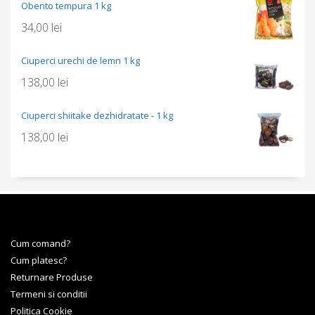
Obento tempura 1 kg
34,00
lei
Ciuperci urechi de lemn 1 kg
138,00
lei
Ciuperci shiitake dezhidratate - 1 kg
138,00
lei
Cum comand?
Cum platesc?
Returnare Produse
Termeni si conditii
Politica Cookie