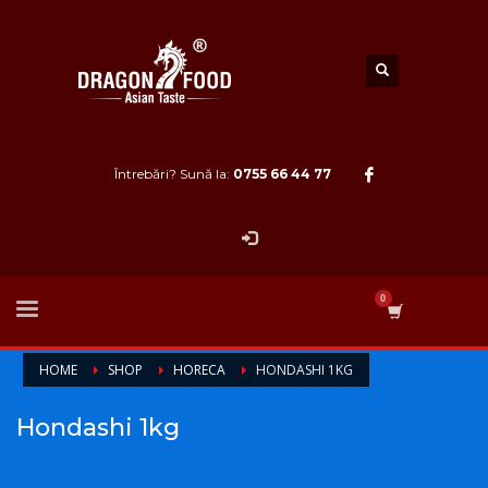
Întrebări? Sună la:
0755 66 44 77
HOME
SHOP
HORECA
HONDASHI 1KG
Hondashi 1kg