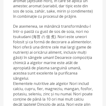
aromat (ajitsuke-nori), în care se aplică un
amestec aromat (variabil, dar tipic este din
sos de soia, zahăr, sake, mirin și condimente)
în combinație cu procesul de prăjire.
De asemenea, se mănâncă transformându-l
într-o pastă cu gust de sos de soia, nori no
tsukudani (海苔 の 佃 煮). Nori este uneori
folosit și ca formă de decorare a alimentelor.
Nori oferă una dintre cele mai largi game de
nutrienți ai oricărui aliment, inclusiv mulți
găsiți în sângele uman! Deoarece compoziția
chimică a algelor marine este atât de
apropiată de plasma sanguină umană,
acestea sunt excelente la purificarea
sângelui.
Elementele nutritive ale algelor Nori includ
calciu, cupru, fier, magneziu, mangan, fosfor,
potasiu, seleniu, zinc și nu numai. Nori poate
conține de până la 10 ori mai mult calciu
decât laptele! Dincolo de asta, Nori este plin