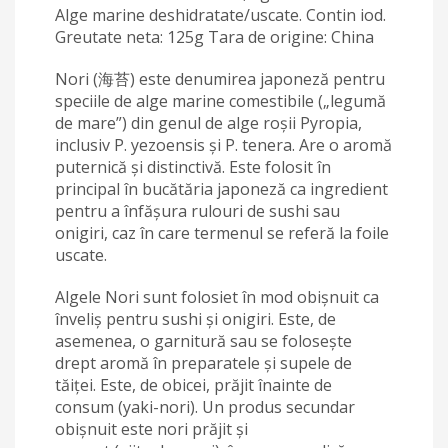
Alge marine deshidratate/uscate. Contin iod.
Greutate neta: 125g Tara de origine: China
Nori (海苔) este denumirea japoneză pentru
speciile de alge marine comestibile („legumă
de mare”) din genul de alge roșii Pyropia,
inclusiv P. yezoensis și P. tenera. Are o aromă
puternică și distinctivă. Este folosit în
principal în bucătăria japoneză ca ingredient
pentru a înfășura rulouri de sushi sau
onigiri, caz în care termenul se referă la foile
uscate.
Algele Nori sunt folosiet în mod obișnuit ca
înveliș pentru sushi și onigiri. Este, de
asemenea, o garnitură sau se folosește
drept aromă în preparatele și supele de
tăiței. Este, de obicei, prăjit înainte de
consum (yaki-nori). Un produs secundar
obișnuit este nori prăjit și