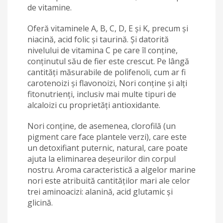
de vitamine.
Oferă vitaminele A, B, C, D, E și K, precum și
niacină, acid folic și taurină. Și datorită
nivelului de vitamina C pe care îl conține,
conținutul său de fier este crescut. Pe lângă
cantități măsurabile de polifenoli, cum ar fi
carotenoizi și flavonoizi, Nori conține și alți
fitonutrienți, inclusiv mai multe tipuri de
alcaloizi cu proprietăți antioxidante.
Nori conține, de asemenea, clorofilă (un
pigment care face plantele verzi), care este
un detoxifiant puternic, natural, care poate
ajuta la eliminarea deșeurilor din corpul
nostru. Aroma caracteristică a algelor marine
nori este atribuită cantităților mari ale celor
trei aminoacizi: alanină, acid glutamic și
glicină.