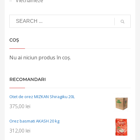
Vietnameze
COȘ
Nu ai niciun produs în coș.
RECOMANDARI
Otet de orez MIZKAN Shiragiku 20L
375,00
lei
Orez basmati AKASH 20 kg
312,00
lei