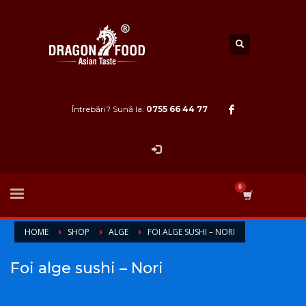
Întrebări? Sună la:
0755 66 44 77
HOME
SHOP
ALGE
FOI ALGE SUSHI – NORI
Foi alge sushi – Nori