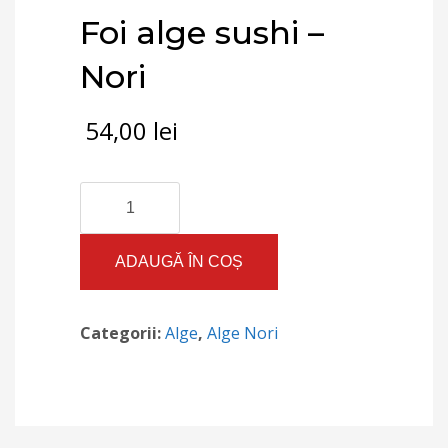
Foi alge sushi –
Nori
54,00
lei
Cantitate
Foi
alge
sushi
ADAUGĂ ÎN COȘ
-
Nori
Categorii:
Alge
,
Alge Nori