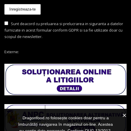
Sunt deacord cu preluarea si prelucrarea in siguranta a datelor
furnizate in acest formular conform GDPR si sa fie utilizate doar cu
scopul de newsletter.
Externe:
Dragonfood.ro folosește cookies doar pentru a
îmbunătăți navigarea în magazinul on-line. Acestea
nu conțin date personale. Conform OUG 13/2012,