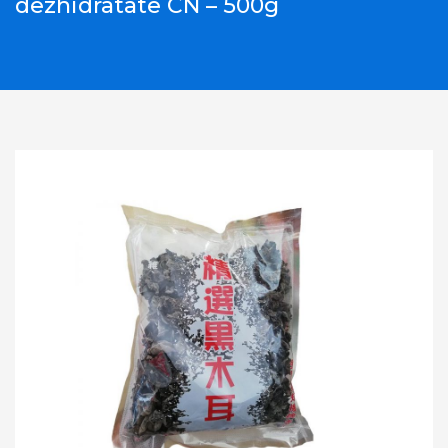
dezhidratate CN – 500g