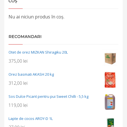
COȘ
Nu ai niciun produs în coș.
RECOMANDARI
Otet de orez MIZKAN Shiragiku 20L
375,00
lei
Orez basmati AKASH 20 kg
312,00
lei
Sos Dulce Picant pentru pui Sweet Chilli - 5,5 kg
119,00
lei
Lapte de cocos AROY-D 1L