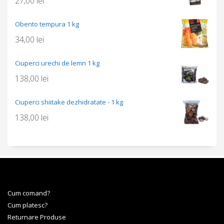
27,00
lei
Obento tempura 1 kg
34,00
lei
Ciuperci urechi de lemn 1 kg
138,00
lei
Ciuperci shiitake dezhidratate - 1 kg
138,00
lei
Cum comand?
Cum platesc?
Returnare Produse