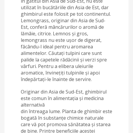
în gătitul din Asia de Sud-Est, nu este
utilizat în bucătăriile din Asia de Est, dar
ghimbirul este folosit pe tot continentul.
Lemongrass, originar din Asia de Sud-
Est, conferă mâncărurilor o aromă de
lămâie, citrice. Lemnos și gros,
lemongrass nu este ușor de digerat,
făcându-l ideal pentru aromarea
alimentelor. Căutați tulpini care sunt
palide la capetele rădăcinii și verzi spre
vârfuri. Pentru a elibera uleiurile
aromatice, învinețiți tulpinile și apoi
îndepărtați-le înainte de servire.
Originar din Asia de Sud-Est, ghimbirul
este comun în alimentația și medicina
alternativă
din întreaga lume. Planta de ghimbir este
bogată în substanțe chimice naturale
care vă pot promova sănătatea și starea
de bine. Printre beneficiile acestei