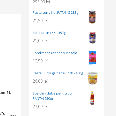
293,00
lei
Pasta curry hot PATAK'S 283g
21,50
lei
Sos Hoisin LKK - 397g
21,00
lei
Condiment Tandoori Masala
12,50
lei
Pasta Curry galbena Cock - 400g
26,00
lei
an 1L
Sos chilli dulce pentru pui
PANTAI 730ml
27,00
lei