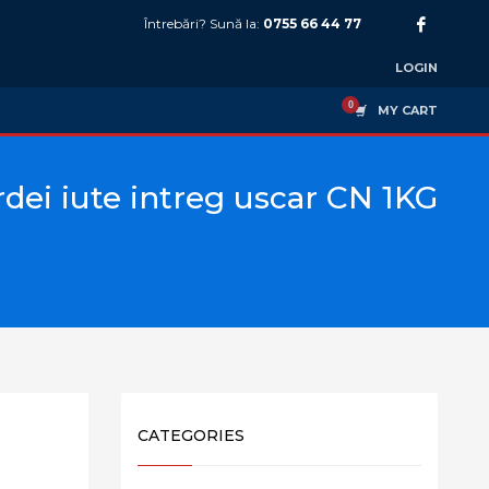
Întrebări? Sună la:
0755 66 44 77
LOGIN
MY CART
rdei iute intreg uscar CN 1KG
CATEGORIES