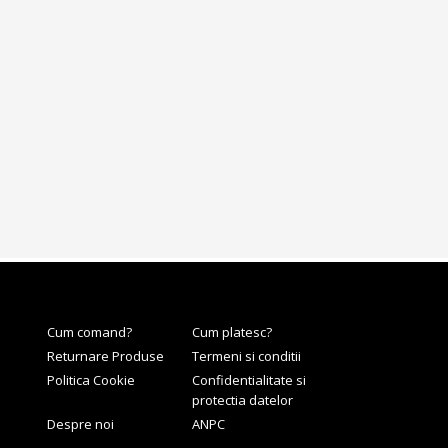
Cum comand?
Cum platesc?
Returnare Produse
Termeni si conditii
Politica Cookie
Confidentialitate si
protectia datelor
Despre noi
ANPC