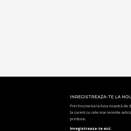
INREGISTREAZA-TE LA NO
Prin înscrierea la lista noastră de di
la curent cu cele mai recente artico
produse.
Inregistreaza-te aici: