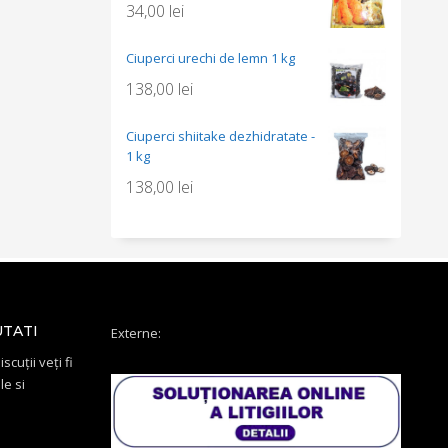
34,00
lei
Ciuperci urechi de lemn 1 kg
138,00
lei
Ciuperci shiitake dezhidratate -
1 kg
138,00
lei
UTATI
Externe:
scuții veți fi
le si