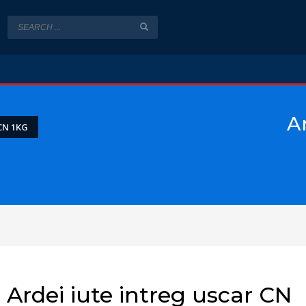
A
CN 1KG
Ardei iute intreg uscar CN