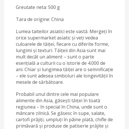
Greutate neta: 500 g
Tara de origine: China
Lumea taiteilor asiatici este vastă. Mergeți în
orice supermarket asiatic și veți vedea
culoarele de tăiței, fiecare cu diferite forme,
lungimi și texturi. Tăițeii din Asia sunt mai
mult decât un aliment – sunt o parte
esențială a culturii cu o istorie de 4.000 de
ani. Chiar și lungimea tăiței are o semnificație
– ele sunt adesea simboluri ale longevității în
mesele de sărbătoare.
Probabil unul dintre cele mai populare
alimente din Asia, găsești tăiței în toată
regiunea – în special în China, unde sunt o
mâncare zilnică. Se găsesc în supe, salate,
cartofi prăjiți, umpluți în pâine plată, chifle de
primăvară și produse de patiserie prăjite și