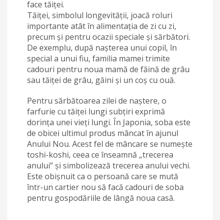
face tăiței.
Tăiței, simbolul longevității, joacă roluri
importante atât în alimentația de zi cu zi,
precum și pentru ocazii speciale și sărbători.
De exemplu, după nașterea unui copil, în
special a unui fiu, familia mamei trimite
cadouri pentru noua mamă de făină de grâu
sau tăiței de grâu, găini și un coș cu ouă.
Pentru sărbătoarea zilei de naștere, o
farfurie cu tăiței lungi subțiri exprimă
dorința unei vieți lungi. În Japonia, soba este
de obicei ultimul produs mâncat în ajunul
Anului Nou. Acest fel de mâncare se numește
toshi-koshi, ceea ce înseamnă „trecerea
anului” și simbolizează trecerea anului vechi.
Este obișnuit ca o persoană care se mută
într-un cartier nou să facă cadouri de soba
pentru gospodăriile de lângă noua casă.