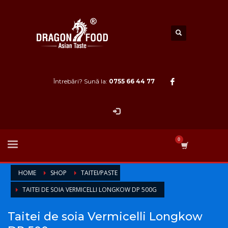
Întrebări? Sună la:
0755 66 44 77
HOME
SHOP
TAITEI/PASTE
TAITEI DE SOIA VERMICELLI LONGKOW DP 500G
Taitei de soia Vermicelli Longkow