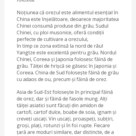
Noțiunea că orezul este alimentul esențial în
China este înșelătoare, deoarece majoritatea
Chinei consumă produse din grâu. Sudul
Chinei, cu ploi musonice, oferă condiții
perfecte de cultivare a orezului,
în timp ce zona extinsă la nord de râul
Yangtze este excelentă pentru grâu. Nordul
Chinei, Coreea și Japonia folosesc făină de
grâu. Tăiței de hrișcă se găsesc în Japonia și
Coreea. China de Sud folosește făină de grâu
cu adaos de ou, precum și făină de orez.
Asia de Sud-Est folosește în principal făină
de orez, dar și făină de fasole mung. Alți
tăiței asiatici sunt făcuți din amidon de
cartofi, cartof dulce, boabe de soia, ignam și
creveți uscați. Vin uscați, proaspeți, subțiri,
groși, plați, rotunzi și în foi rupte. Fiecare
țară are moduri similare, dar distincte, de a