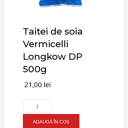
Taitei de soia
Vermicelli
Longkow DP
500g
21,00
lei
Cantitate
Taitei
de
soia
ADAUGĂ ÎN COȘ
Vermicelli