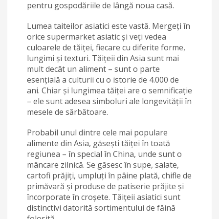
pentru gospodăriile de lângă noua casă.
Lumea taiteilor asiatici este vastă. Mergeți în
orice supermarket asiatic și veți vedea
culoarele de tăiței, fiecare cu diferite forme,
lungimi și texturi. Tăițeii din Asia sunt mai
mult decât un aliment – sunt o parte
esențială a culturii cu o istorie de 4.000 de
ani. Chiar și lungimea tăiței are o semnificație
– ele sunt adesea simboluri ale longevității în
mesele de sărbătoare.
Probabil unul dintre cele mai populare
alimente din Asia, găsești tăiței în toată
regiunea – în special în China, unde sunt o
mâncare zilnică. Se găsesc în supe, salate,
cartofi prăjiți, umpluți în pâine plată, chifle de
primăvară și produse de patiserie prăjite și
încorporate în croșete. Tăițeii asiatici sunt
distinctivi datorită sortimentului de făină
folosită.