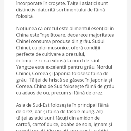
încorporate în croșete. Tăițeii asiatici sunt
distinctivi datorită sortimentului de făină
folosită.
Noțiunea că orezul este alimentul esențial în
China este înșelătoare, deoarece majoritatea
Chinei consumă produse din grâu. Sudul
Chinei, cu ploi musonice, oferă condiții
perfecte de cultivare a orezului,
în timp ce zona extinsă la nord de râul
Yangtze este excelentă pentru grâu. Nordul
Chinei, Coreea și Japonia folosesc făină de
grâu. Tăiței de hrișcă se găsesc în Japonia și
Coreea. China de Sud folosește făină de grâu
cu adaos de ou, precum și făină de orez.
Asia de Sud-Est folosește în principal făină
de orez, dar și făină de fasole mung. Alți
tăiței asiatici sunt făcuți din amidon de
cartofi, cartof dulce, boabe de soia, ignam și
creveți uscați. Vin uscați, proaspeți, subțiri,