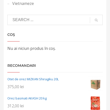
Vietnameze
COȘ
Nu ai niciun produs în coș.
RECOMANDARI
Otet de orez MIZKAN Shiragiku 20L
375,00
lei
Orez basmati AKASH 20 kg
312,00
lei