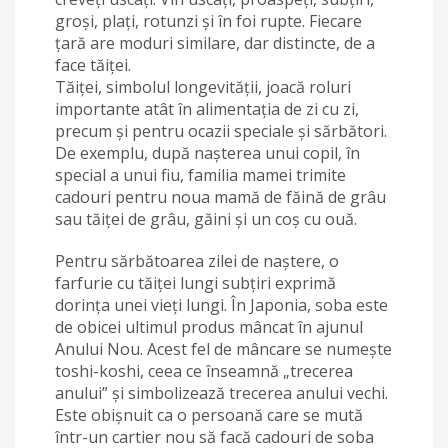
groși, plați, rotunzi și în foi rupte. Fiecare
țară are moduri similare, dar distincte, de a
face tăiței.
Tăiței, simbolul longevității, joacă roluri
importante atât în alimentația de zi cu zi,
precum și pentru ocazii speciale și sărbători.
De exemplu, după nașterea unui copil, în
special a unui fiu, familia mamei trimite
cadouri pentru noua mamă de făină de grâu
sau tăiței de grâu, găini și un coș cu ouă.
Pentru sărbătoarea zilei de naștere, o
farfurie cu tăiței lungi subțiri exprimă
dorința unei vieți lungi. În Japonia, soba este
de obicei ultimul produs mâncat în ajunul
Anului Nou. Acest fel de mâncare se numește
toshi-koshi, ceea ce înseamnă „trecerea
anului” și simbolizează trecerea anului vechi.
Este obișnuit ca o persoană care se mută
într-un cartier nou să facă cadouri de soba