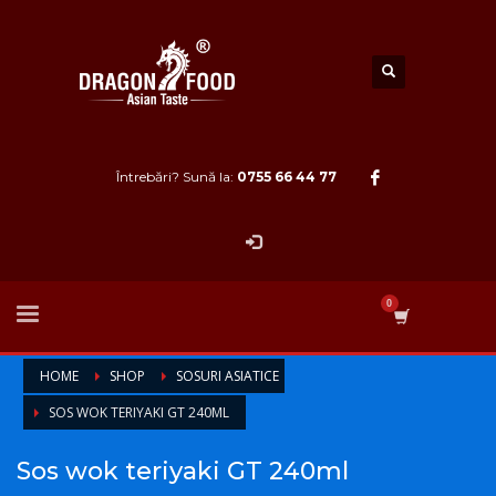
Întrebări? Sună la:
0755 66 44 77
HOME
SHOP
SOSURI ASIATICE
SOS WOK TERIYAKI GT 240ML
Sos wok teriyaki GT 240ml