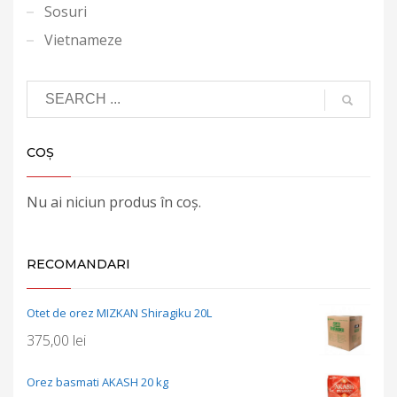
Sosuri
Vietnameze
COȘ
Nu ai niciun produs în coș.
RECOMANDARI
Otet de orez MIZKAN Shiragiku 20L
375,00
lei
Orez basmati AKASH 20 kg