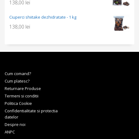
138,00
lei
Ciuperci shiitake dezhidratate - 1 kg
138,00
lei
Cum comand?
Cum platesc?
Returnare Produse
Termeni si conditii
Politica Cookie
Confidentialitate si protectia
datelor
Despre noi
ANPC