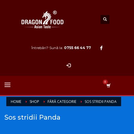
Întrebări? Sună la:
0755 66 44 77
HOME
SHOP
FĂRĂ CATEGORIE
SOS STRIDII PANDA
Sos stridii Panda