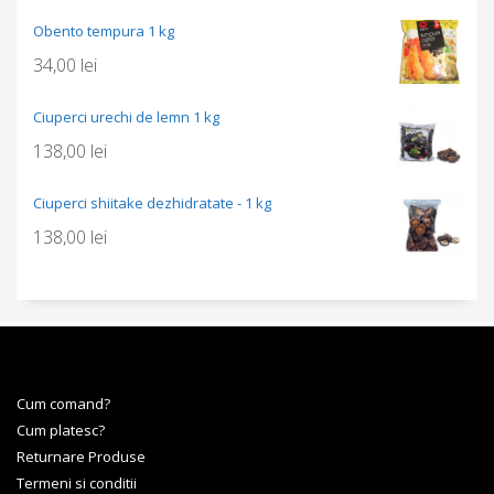
Obento tempura 1 kg
34,00
lei
Ciuperci urechi de lemn 1 kg
138,00
lei
Ciuperci shiitake dezhidratate - 1 kg
138,00
lei
Cum comand?
Cum platesc?
Returnare Produse
Termeni si conditii