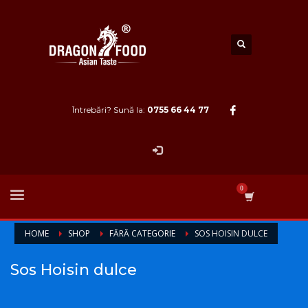
Întrebări? Sună la:
0755 66 44 77
HOME
SHOP
FĂRĂ CATEGORIE
SOS HOISIN DULCE
Sos Hoisin dulce