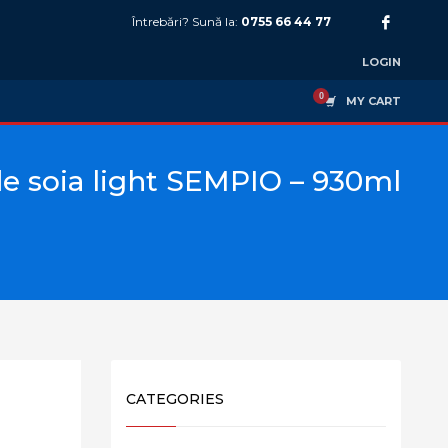
Întrebări? Sună la:
0755 66 44 77
LOGIN
MY CART
de soia light SEMPIO – 930ml
CATEGORIES