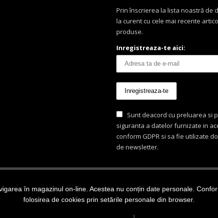
Prin înscrierea la lista noastră de di
la curent cu cele mai recente artico
produse.
Inregistreaza-te aici:
Sunt deacord cu preluarea si p
siguranta a datelor furnizate in a
conform GDPR si sa fie utilizate d
de newsletter.
igarea în magazinul on-line. Acestea nu conțin date personale. Conform 
ezervate Dragon Food - marca inregistrata.
folosirea de cookies prin setările personale din browser.