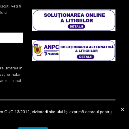
scuții veți fi
le si
relucrarea in
cest formular
oar cu scopul
OUG 13/2012, vizitatorii site-ului își exprimă acordul pentru
GET SOCIAL