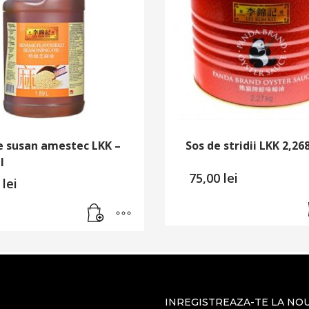
e susan amestec LKK –
Sos de stridii LKK 2,26
l
75,00
lei
0
lei
INREGISTREAZA-TE LA NO