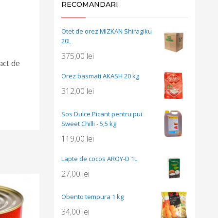
RECOMANDARI
Otet de orez MIZKAN Shiragiku
20L
375,00
lei
act de
Orez basmati AKASH 20 kg
312,00
lei
Sos Dulce Picant pentru pui
Sweet Chilli - 5,5 kg
119,00
lei
Lapte de cocos AROY-D 1L
27,00
lei
Obento tempura 1 kg
34,00
lei