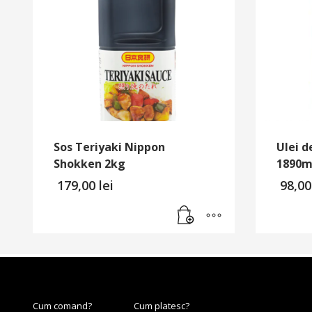
Sos Teriyaki Nippon
Ulei d
Shokken 2kg
1890m
179,00
lei
98,0
Cum comand?
Cum platesc?