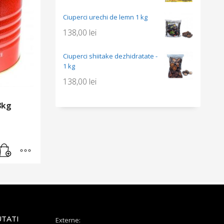
Ciuperci urechi de lemn 1 kg
138,00
lei
Ciuperci shiitake dezhidratate -
1 kg
138,00
lei
8kg
UTATI
Externe: