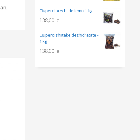
san.
Ciuperci urechi de lemn 1 kg
138,00
lei
Ciuperci shiitake dezhidratate -
1 kg
138,00
lei