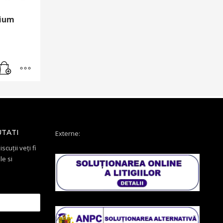
mium
UTATI
Externe:
scuții veți fi
le si