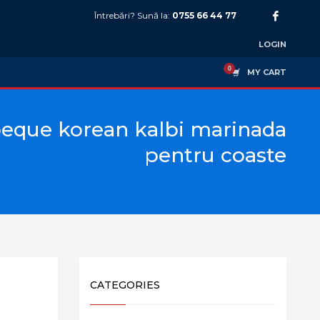
Întrebări? Sună la:
0755 66 44 77
LOGIN
MY CART
eque korean kalbi marinada
pentru coaste
CATEGORIES