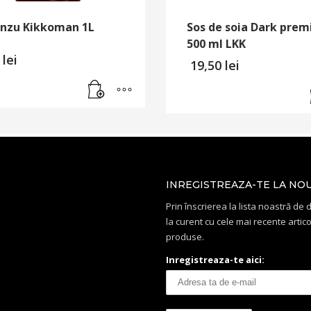
onzu Kikkoman 1L
Sos de soia Dark pre
500 ml LKK
0
lei
19,50
lei
INREGISTREAZA-TE LA NO
Prin înscrierea la lista noastră de di
la curent cu cele mai recente artico
produse.
Inregistreaza-te aici: