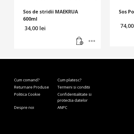
Sos de stridii MAEKRUA
Sos P
600ml
74,0
34,00
lei
Cum comand?
Cum platesc?
Returnare Produse
Termeni si conditii
Politica Cookie
Confidentialitate si
protectia datelor
Despre noi
ANPC