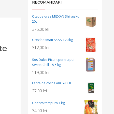
RECOMANDARI
Otet de orez MIZKAN Shiragiku
20L
375,00
lei
Orez basmati AKASH 20 kg
te
312,00
lei
Sos Dulce Picant pentru pui
Sweet Chilli - 5,5 kg
119,00
lei
Lapte de cocos AROY-D 1L
27,00
lei
Obento tempura 1 kg
34,00
lei