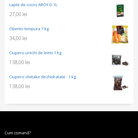
Lapte de cocos AROY-D 1L
27,00
lei
Obento tempura 1 kg
34,00
lei
Ciuperci urechi de lemn 1 kg
138,00
lei
Ciuperci shiitake dezhidratate - 1 kg
138,00
lei
Cum comand?