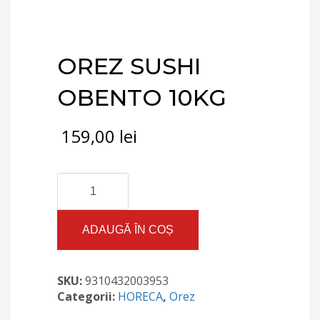
OREZ SUSHI
OBENTO 10KG
159,00
lei
Cantitate
OREZ
SUSHI
OBENTO
ADAUGĂ ÎN COȘ
10KG
SKU:
9310432003953
Categorii:
HORECA
,
Orez