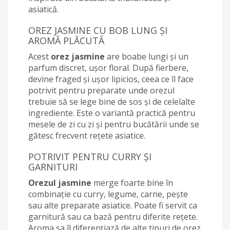
asiatică.
OREZ JASMINE CU BOB LUNG ȘI
AROMĂ PLĂCUTĂ
Acest
orez jasmine
are boabe lungi și un
parfum discret, ușor floral. După fierbere,
devine fraged și ușor lipicios, ceea ce îl face
potrivit pentru preparate unde orezul
trebuie să se lege bine de sos și de celelalte
ingrediente. Este o variantă practică pentru
mesele de zi cu zi și pentru bucătării unde se
gătesc frecvent rețete asiatice.
POTRIVIT PENTRU CURRY ȘI
GARNITURI
Orezul jasmine
merge foarte bine în
combinație cu curry, legume, carne, pește
sau alte preparate asiatice. Poate fi servit ca
garnitură sau ca bază pentru diferite rețete.
Aroma sa îl diferențiază de alte tipuri de orez