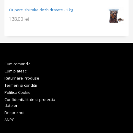
Ciuperci shiitake dezhidratate - 1 kg
138,00
lei
Cum comand?
Cum platesc?
Returnare Produse
Termeni si conditii
Politica Cookie
Confidentialitate si protectia
datelor
Despre noi
ANPC