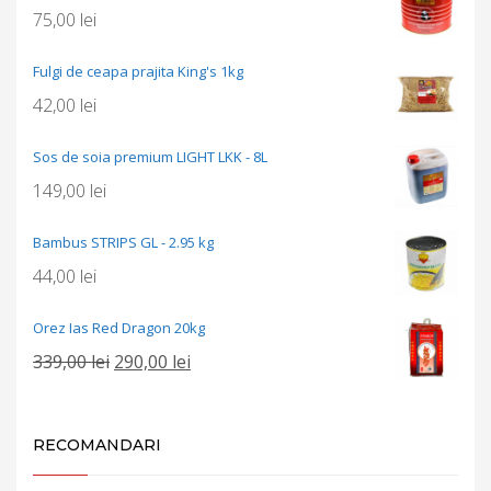
75,00
lei
Fulgi de ceapa prajita King's 1kg
42,00
lei
Sos de soia premium LIGHT LKK - 8L
149,00
lei
Bambus STRIPS GL - 2.95 kg
44,00
lei
Orez Ias Red Dragon 20kg
Prețul
Prețul
339,00
lei
290,00
lei
inițial
curent
a
este:
fost:
290,00 lei.
RECOMANDARI
339,00 lei.