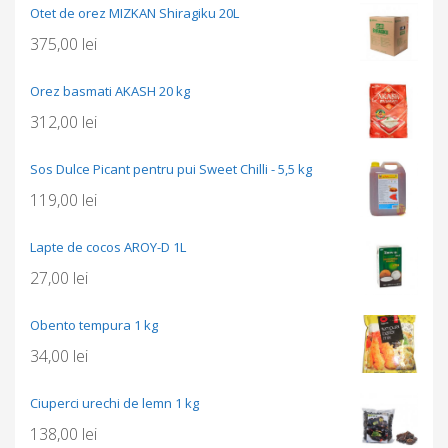
Otet de orez MIZKAN Shiragiku 20L
375,00
lei
Orez basmati AKASH 20 kg
312,00
lei
Sos Dulce Picant pentru pui Sweet Chilli - 5,5 kg
119,00
lei
Lapte de cocos AROY-D 1L
27,00
lei
Obento tempura 1 kg
34,00
lei
Ciuperci urechi de lemn 1 kg
138,00
lei