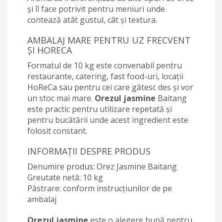
și îl face potrivit pentru meniuri unde
contează atât gustul, cât și textura.
AMBALAJ MARE PENTRU UZ FRECVENT
ȘI HORECA
Formatul de 10 kg este convenabil pentru
restaurante, catering, fast food-uri, locații
HoReCa sau pentru cei care gătesc des și vor
un stoc mai mare.
Orezul jasmine
Baitang
este practic pentru utilizare repetată și
pentru bucătării unde acest ingredient este
folosit constant.
INFORMAȚII DESPRE PRODUS
Denumire produs: Orez Jasmine Baitang
Greutate netă: 10 kg
Păstrare: conform instrucțiunilor de pe
ambalaj
Orezul jasmine
este o alegere bună pentru