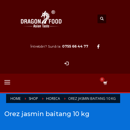
Întrebări? Sună la:
0755 66 44 77
HOME
SHOP
HORECA
OREZ JASMIN BAITANG 10 KG
Orez jasmin baitang 10 kg