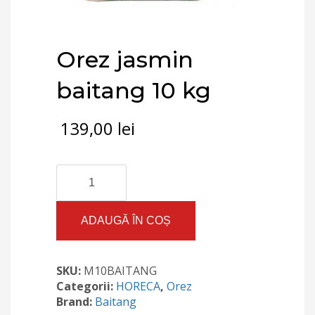
Orez jasmin
baitang 10 kg
139,00
lei
Cantitate
Orez
jasmin
baitang
ADAUGĂ ÎN COȘ
10
kg
SKU:
M10BAITANG
Categorii:
HORECA
,
Orez
Brand:
Baitang