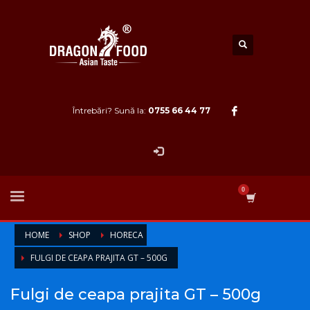
Întrebări? Sună la:
0755 66 44 77
HOME
SHOP
HORECA
FULGI DE CEAPA PRAJITA GT – 500G
Fulgi de ceapa prajita GT – 500g