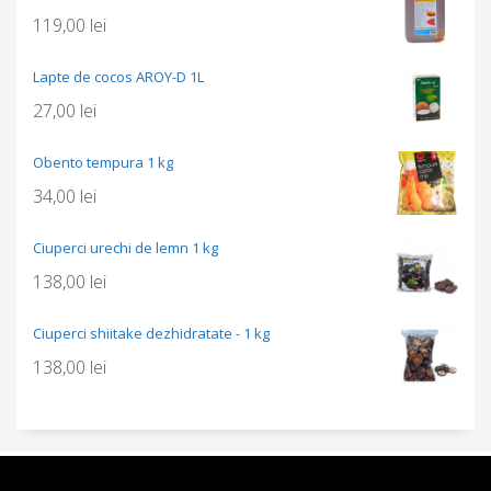
119,00
lei
Lapte de cocos AROY-D 1L
27,00
lei
Obento tempura 1 kg
34,00
lei
Ciuperci urechi de lemn 1 kg
138,00
lei
Ciuperci shiitake dezhidratate - 1 kg
138,00
lei