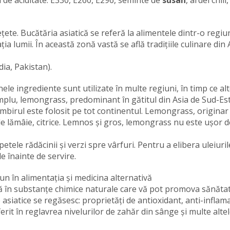
de aciditate: E330, E260, E296, seminte de
susan
, ardei chili,
țete. Bucătăria asiatică se referă la alimentele dintr-o regiu
 lumii. În această zonă vastă se află tradițiile culinare din 
ia, Pakistan).
le ingrediente sunt utilizate în multe regiuni, în timp ce alt
mplu, lemongrass, predominant în gătitul din Asia de Sud-Es
ghimbirul este folosit pe tot continentul. Lemongrass, originar
e lămâie, citrice. Lemnos și gros, lemongrass nu este ușor d
petele rădăcinii și verzi spre vârfuri. Pentru a elibera uleiuril
le înainte de servire.
un în alimentația și medicina alternativă
ă în substanțe chimice naturale care vă pot promova sănătat
 asiatice se regăsesc: proprietăți de antioxidant, anti-inflam
erit în reglavrea nivelurilor de zahăr din sânge și multe altel