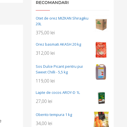
RECOMANDARI
Otet de orez MIZKAN Shiragiku
20L
375,00
lei
Orez basmati AKASH 20 kg
312,00
lei
Sos Dulce Picant pentru pui
Sweet Chilli - 5,5 kg
119,00
lei
Lapte de cocos AROY-D 1L
27,00
lei
Obento tempura 1 kg
e
34,00
lei