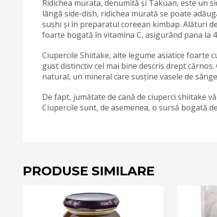
Ridichea murata, denumită și Takuan, este un sid
lângă side-dish, ridichea murată se poate adăuga 
sushi și în preparatul coreean kimbap. Alături de
foarte bogată în vitamina C, asigurând pana la 4
Ciupercile Shiitake, alte legume asiatice foarte
gust distinctiv cel mai bine descris drept cărnos.
natural, un mineral care susține vasele de sânge
De fapt, jumătate de cană de ciuperci shiitake v
Ciupercile sunt, de asemenea, o sursă bogată de 
PRODUSE SIMILARE