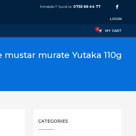
Întrebări? Sună la:
0755 66 44 77
LOGIN
MY CART
e mustar murate Yutaka 110g
CATEGORIES