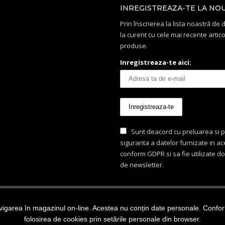
INREGISTREAZA-TE LA NO
Prin înscrierea la lista noastră de di
la curent cu cele mai recente artico
produse.
Inregistreaza-te aici:
Sunt deacord cu preluarea si p
siguranta a datelor furnizate in a
conform GDPR si sa fie utilizate d
de newsletter.
igarea în magazinul on-line. Acestea nu conțin date personale. Conform 
ezervate Dragon Food - marca inregistrata.
folosirea de cookies prin setările personale din browser.