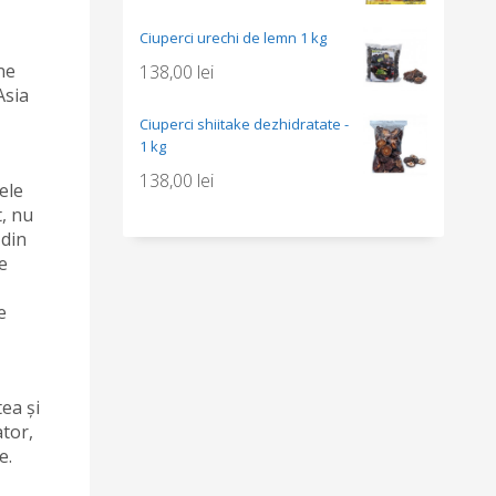
Ciuperci urechi de lemn 1 kg
ne
138,00
lei
Asia
Ciuperci shiitake dezhidratate -
1 kg
138,00
lei
ele
t, nu
 din
e
e
ea și
ator,
e.