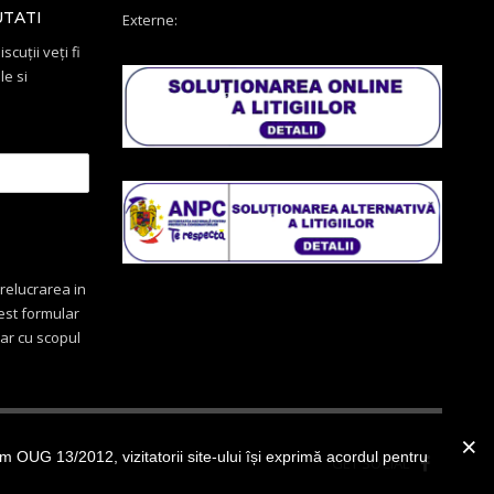
UTATI
Externe:
scuții veți fi
le si
relucrarea in
cest formular
oar cu scopul
OUG 13/2012, vizitatorii site-ului își exprimă acordul pentru
GET SOCIAL