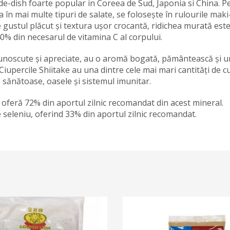
e-dish foarte popular in Coreea de Sud, Japonia si China. P
în mai multe tipuri de salate, se folosește în rulourile maki
 gustul plăcut și textura ușor crocantă, ridichea murată est
0% din necesarul de vitamina C al corpului.
 cunoscute și apreciate, au o aromă bogată, pământească și u
 Ciupercile Shiitake au una dintre cele mai mari cantități de 
 sănătoase, oasele și sistemul imunitar.
ă oferă 72% din aportul zilnic recomandat din acest mineral.
seleniu, oferind 33% din aportul zilnic recomandat.