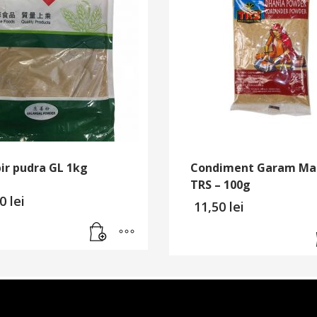
ir pudra GL 1kg
Condiment Garam Ma
TRS – 100g
00
lei
11,50
lei