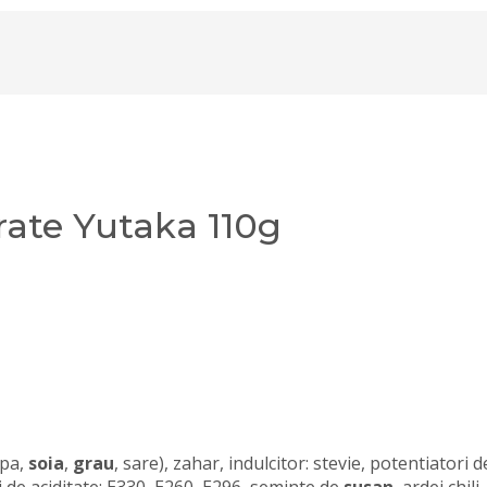
ate Yutaka 110g
pa,
soia
,
grau
, sare), zahar, indulcitor: stevie, potentiatori d