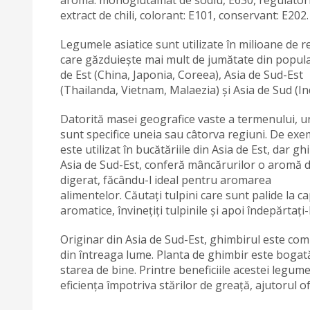
aroma: monoglutamat de sodiu, E630, regulatori 
extract de chili, colorant: E101, conservant: E202.
Legumele asiatice sunt utilizate în milioane de re
care găzduiește mai mult de jumătate din populația
de Est (China, Japonia, Coreea), Asia de Sud-Est
(Thailanda, Vietnam, Malaezia) și Asia de Sud (Ind
Datorită masei geografice vaste a termenului, une
sunt specifice uneia sau câtorva regiuni. De exe
este utilizat în bucătăriile din Asia de Est, dar 
Asia de Sud-Est, conferă mâncărurilor o aromă d
digerat, făcându-l ideal pentru aromarea
alimentelor. Căutați tulpini care sunt palide la ca
aromatice, învinețiți tulpinile și apoi îndepărtați-
Originar din Asia de Sud-Est, ghimbirul este com
din întreaga lume. Planta de ghimbir este bogat
starea de bine. Printre beneficiile acestei legume
eficiența împotriva stărilor de greață, ajutorul of