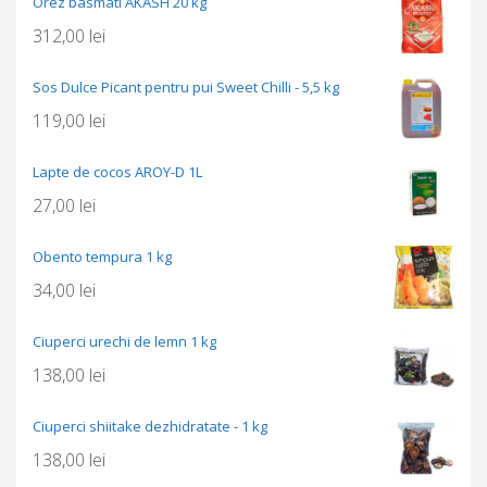
Orez basmati AKASH 20 kg
312,00
lei
Sos Dulce Picant pentru pui Sweet Chilli - 5,5 kg
119,00
lei
Lapte de cocos AROY-D 1L
27,00
lei
Obento tempura 1 kg
34,00
lei
Ciuperci urechi de lemn 1 kg
138,00
lei
Ciuperci shiitake dezhidratate - 1 kg
138,00
lei