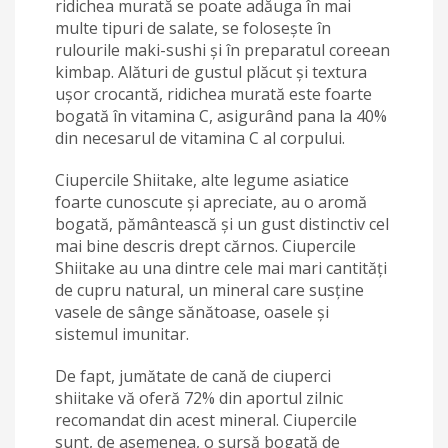
ridichea murată se poate adăuga în mai
multe tipuri de salate, se folosește în
rulourile maki-sushi și în preparatul coreean
kimbap. Alături de gustul plăcut și textura
ușor crocantă, ridichea murată este foarte
bogată în vitamina C, asigurând pana la 40%
din necesarul de vitamina C al corpului.
Ciupercile Shiitake, alte legume asiatice
foarte cunoscute și apreciate, au o aromă
bogată, pământească și un gust distinctiv cel
mai bine descris drept cărnos. Ciupercile
Shiitake au una dintre cele mai mari cantități
de cupru natural, un mineral care susține
vasele de sânge sănătoase, oasele și
sistemul imunitar.
De fapt, jumătate de cană de ciuperci
shiitake vă oferă 72% din aportul zilnic
recomandat din acest mineral. Ciupercile
sunt, de asemenea, o sursă bogată de