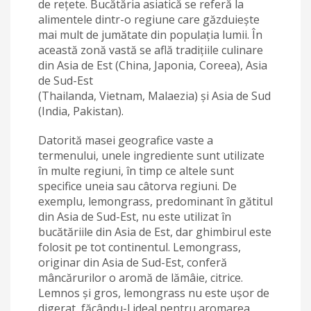
de rețete. Bucătăria asiatică se referă la
alimentele dintr-o regiune care găzduiește
mai mult de jumătate din populația lumii. În
această zonă vastă se află tradițiile culinare
din Asia de Est (China, Japonia, Coreea), Asia
de Sud-Est
(Thailanda, Vietnam, Malaezia) și Asia de Sud
(India, Pakistan).
Datorită masei geografice vaste a
termenului, unele ingrediente sunt utilizate
în multe regiuni, în timp ce altele sunt
specifice uneia sau câtorva regiuni. De
exemplu, lemongrass, predominant în gătitul
din Asia de Sud-Est, nu este utilizat în
bucătăriile din Asia de Est, dar ghimbirul este
folosit pe tot continentul. Lemongrass,
originar din Asia de Sud-Est, conferă
mâncărurilor o aromă de lămâie, citrice.
Lemnos și gros, lemongrass nu este ușor de
digerat, făcându-l ideal pentru aromarea