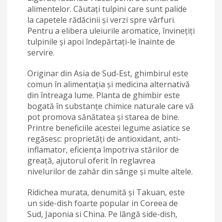
alimentelor. Căutați tulpini care sunt palide
la capetele rădăcinii și verzi spre vârfuri.
Pentru a elibera uleiurile aromatice, învinețiți
tulpinile și apoi îndepărtați-le înainte de
servire.
Originar din Asia de Sud-Est, ghimbirul este
comun în alimentația și medicina alternativă
din întreaga lume. Planta de ghimbir este
bogată în substanțe chimice naturale care vă
pot promova sănătatea și starea de bine.
Printre beneficiile acestei legume asiatice se
regăsesc: proprietăți de antioxidant, anti-
inflamator, eficiența împotriva stărilor de
greață, ajutorul oferit în reglavrea
nivelurilor de zahăr din sânge și multe altele.
Ridichea murata, denumită și Takuan, este
un side-dish foarte popular in Coreea de
Sud, Japonia si China. Pe lângă side-dish,