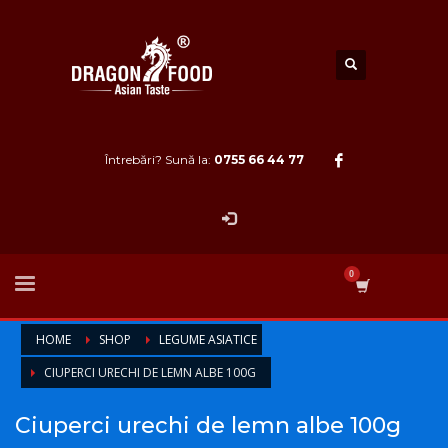
Întrebări? Sună la:
0755 66 44 77
HOME
SHOP
LEGUME ASIATICE
CIUPERCI URECHI DE LEMN ALBE 100G
Ciuperci urechi de lemn albe 100g