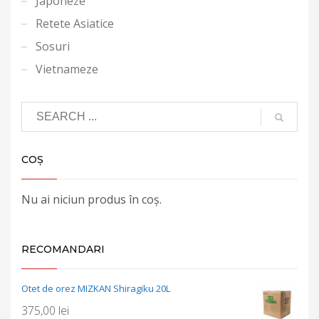
Japoneze
Retete Asiatice
Sosuri
Vietnameze
COȘ
Nu ai niciun produs în coș.
RECOMANDARI
Otet de orez MIZKAN Shiragiku 20L
375,00
lei