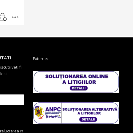
UTATI
Externe:
scuții veți fi
le si
relucrarea in