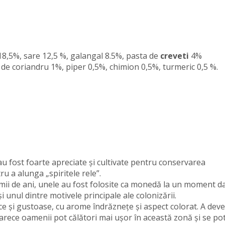
8,5%, sare 12,5 %, galangal 8.5%, pasta de
creveti
4%
 de coriandru 1%, piper 0,5%, chimion 0,5%, turmeric 0,5 %.
au fost foarte apreciate și cultivate pentru conservarea
u a alunga „spiritele rele”.
mii de ani, unele au fost folosite ca monedă la un moment d
i unul dintre motivele principale ale colonizării.
ce și gustoase, cu arome îndrăznețe și aspect colorat. A deve
oarece oamenii pot călători mai ușor în această zonă și se po