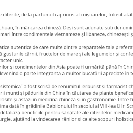
ferite, de la parfumul capricios al cuișoarelor, folosit atât
 Sichuan, în mâncarea chineză. Deși sunt adunate sub denumi
 mari între condimentele vietnameze și libaneze, chinezești ș
atice autentice de care multe dintre preparatele tale prefera
ă gusturile cărnii, fructelor de mare și ale legumelor și conf
acter unic.
rilor și condimentelor din Asia poate fi urmărită până în Chi
, devenind o parte integrantă a multor bucătării apreciate în 
emică” a fost scrisă de renumitul ierburist și farmacist c
ii munți și pădurile din China în căutarea de plante benefice
osite și astăzi în medicina chineză și în gastronomie. Între t
 dată în grădinile Babilonului în secolul al VIII-lea î.Hr. Scr
Hr. detaliază beneficiile pentru sănătate ale diferitelor medica
urgie, ajutând la vindecarea rănilor și ca alte scopuri holistic