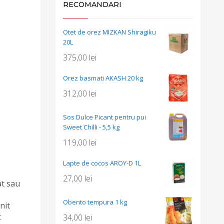
RECOMANDARI
Otet de orez MIZKAN Shiragiku
20L
375,00
lei
Orez basmati AKASH 20 kg
312,00
lei
Sos Dulce Picant pentru pui
Sweet Chilli - 5,5 kg
119,00
lei
Lapte de cocos AROY-D 1L
27,00
lei
at sau
Obento tempura 1 kg
nit
t
34,00
lei