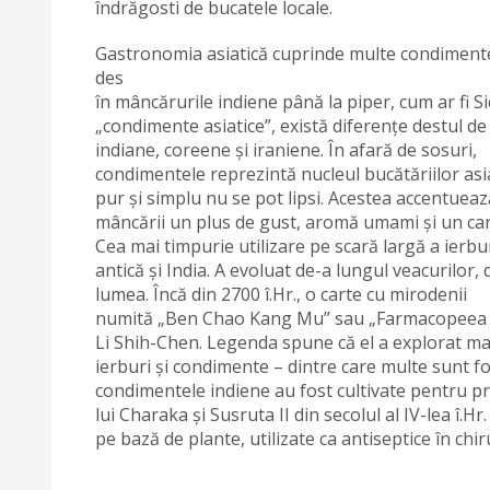
îndrăgosti de bucatele locale.
Gastronomia asiatică cuprinde multe condimente di
des
în mâncărurile indiene până la piper, cum ar fi
„condimente asiatice”, există diferențe destul de
indiane, coreene și iraniene. În afară de sosuri,
condimentele reprezintă nucleul bucătăriilor asi
pur și simplu nu se pot lipsi. Acestea accentueaz
mâncării un plus de gust, aromă umami și un car
Cea mai timpurie utilizare pe scară largă a ierbu
antică și India. A evoluat de-a lungul veacurilor
lumea. Încă din 2700 î.Hr., o carte cu mirodenii
numită „Ben Chao Kang Mu” sau „Farmacopeea sist
Li Shih-Chen. Legenda spune că el a explorat mar
ierburi și condimente – dintre care multe sunt fol
condimentele indiene au fost cultivate pentru prima
lui Charaka și Susruta II din secolul al IV-lea î.
pe bază de plante, utilizate ca antiseptice în chir