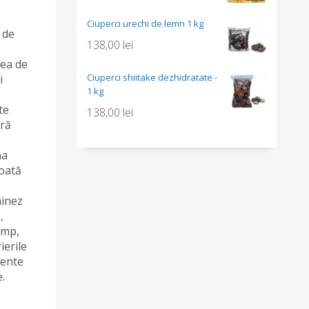
Ciuperci urechi de lemn 1 kg
 de
138,00
lei
rea de
Ciuperci shiitake dezhidratate -
i
1 kg
te
138,00
lei
eră
na
toată
hinez
,
imp,
ierile
mente
e.