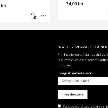
34,00
lei
0
lei
INREGISTREAZA-TE LA NO
Prin înscrierea la lista noastră de di
la curent cu cele mai recente artico
produse.
Inregistreaza-te aici:
Sunt deacord cu preluarea si p