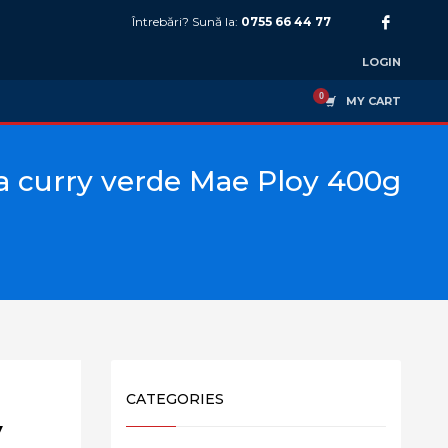
Întrebări? Sună la:
0755 66 44 77
LOGIN
MY CART
a curry verde Mae Ploy 400g
CATEGORIES
y