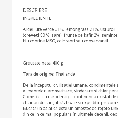
DESCRIERE
INGREDIENTE
Ardei iute verde 31%, lemongrass 21%, usturoi 1
(
creveti
80 %, sare), frunze de kafir 2%, seminte
Nu contine MSG, coloranti sau conservanti!
Greutate neta: 400 g
Tara de origine: Thailanda
De la începutul civilizației umane, condimentele 
alimentelor, aromatizare, vindecare și chiar pentr
Comerțul cu mirodenii pe continent a existat de 
chiar au declanșat războaie și expediții, precum ș
Bucătăria asiatică este un amestec de rețete uni
din ce în ce mai populară în ultimele decenii, de