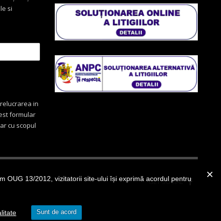
le si
relucrarea in
cest formular
oar cu scopul
OUG 13/2012, vizitatorii site-ului își exprimă acordul pentru
GET SOCIAL
Sunt de acord
litate