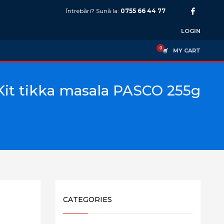
Întrebări? Sună la:
0755 66 44 77
LOGIN
MY CART
Kit tikka masala PASCO 255g
CATEGORIES