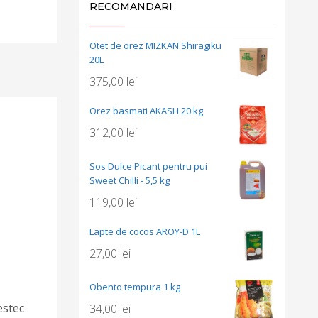
RECOMANDARI
Otet de orez MIZKAN Shiragiku
20L
375,00
lei
Orez basmati AKASH 20 kg
312,00
lei
Sos Dulce Picant pentru pui
Sweet Chilli - 5,5 kg
119,00
lei
Lapte de cocos AROY-D 1L
27,00
lei
Obento tempura 1 kg
estec
34,00
lei