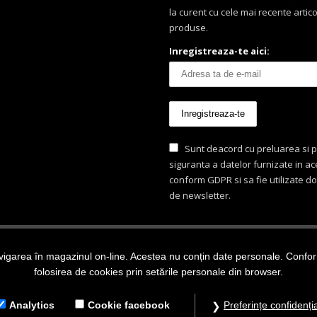
la curent cu cele mai recente artico
produse.
Inregistreaza-te aici:
Sunt deacord cu preluarea si p
siguranta a datelor furnizate in a
conform GDPR si sa fie utilizate d
de newsletter.
igarea în magazinul on-line. Acestea nu conțin date personale. Conform 
ezervate Dragon Food - marca inregistrata.
folosirea de cookies prin setările personale din browser.
Analytics
Cookie facebook
Preferințe confidenția