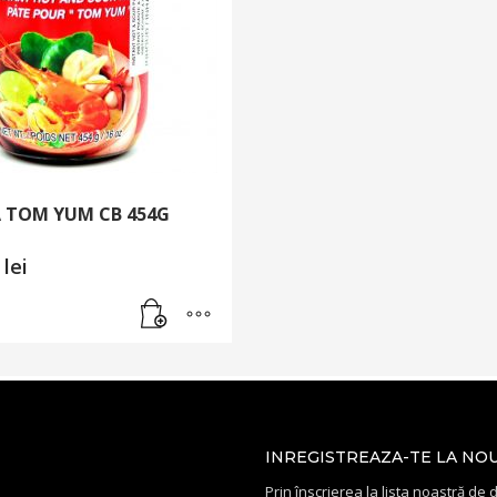
 TOM YUM CB 454G
0
lei
INREGISTREAZA-TE LA NO
Prin înscrierea la lista noastră de di