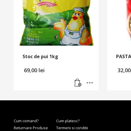
Stoc de pui 1kg
PASTA
69,00
lei
32,0
Cum comand?
Cum platesc?
Returnare Produse
Termeni si conditii