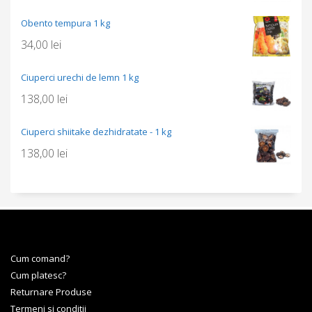
Obento tempura 1 kg
34,00
lei
Ciuperci urechi de lemn 1 kg
138,00
lei
Ciuperci shiitake dezhidratate - 1 kg
138,00
lei
Cum comand?
Cum platesc?
Returnare Produse
Termeni si conditii