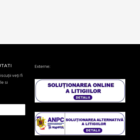
UTATI
Externe:
scuții veți fi
le si