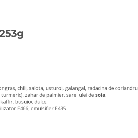
 253g
gras, chili, salota, usturoi, galangal, radacina de coriandru
, turmeric), zahar de palmier, sare, ulei de
soia
.
kaffir, busuioc dulce.
lizator E466, emulsifier E435.