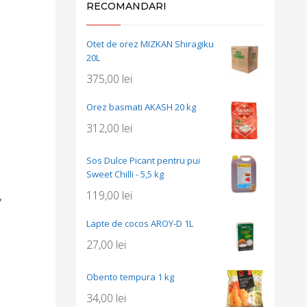
RECOMANDARI
Otet de orez MIZKAN Shiragiku
20L
375,00
lei
Orez basmati AKASH 20 kg
312,00
lei
Sos Dulce Picant pentru pui
Sweet Chilli - 5,5 kg
119,00
lei
,
Lapte de cocos AROY-D 1L
27,00
lei
Obento tempura 1 kg
34,00
lei