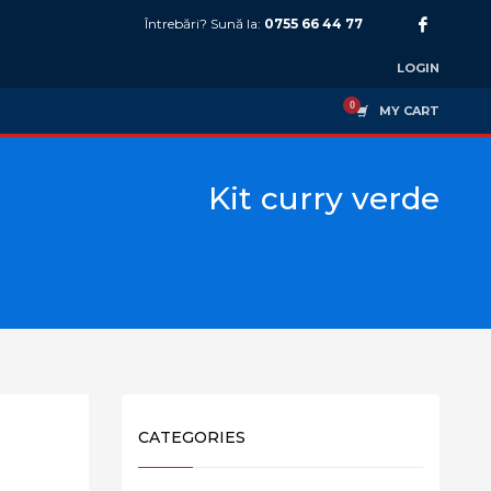
Întrebări? Sună la:
0755 66 44 77
LOGIN
MY CART
Kit curry verde
CATEGORIES