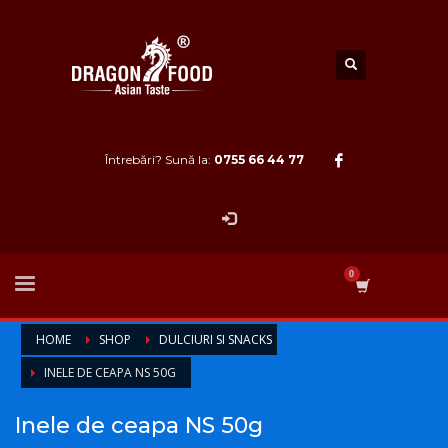
Întrebări? Sună la:
0755 66 44 77
HOME
SHOP
DULCIURI SI SNACKS
INELE DE CEAPA NS 50G
Inele de ceapa NS 50g