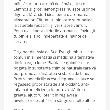
mâncărurilor o aromă de lămâie, citrice.
Lemnos și gros, lemongrass nu este ușor de
digerat, făcându-l ideal pentru aromarea
alimentelor. Căutați tulpini care sunt palide
la capetele rădăcinii și verzi spre vârfuri.
Pentru a elibera uleiurile aromatice, învinețiți
tulpinile și apoi îndepărtați-le înainte de
servire.
Originar din Asia de Sud-Est, ghimbirul este
comun în alimentația și medicina alternativă
din întreaga lume. Planta de ghimbir este
bogată în substanțe chimice naturale care vă
pot promova sănătatea și starea de bine.
Printre beneficiile acestei legume asiatice se
regăsesc: proprietăți de antioxidant, anti-
inflamator, eficiența împotriva stărilor de
greață, ajutorul oferit în reglavrea
nivelurilor de zahăr din sânge și multe altele.