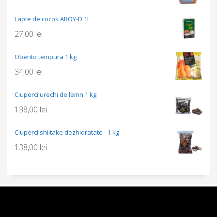
Lapte de cocos AROY-D 1L
27,00
lei
Obento tempura 1 kg
34,00
lei
Ciuperci urechi de lemn 1 kg
138,00
lei
Ciuperci shiitake dezhidratate - 1 kg
138,00
lei