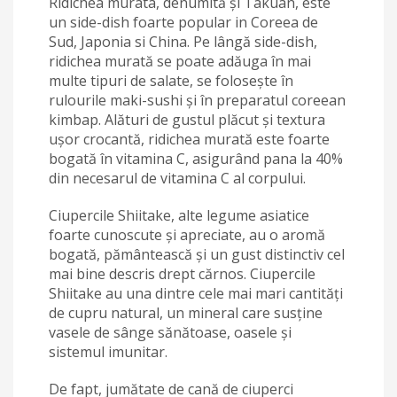
Ridichea murata, denumită și Takuan, este
un side-dish foarte popular in Coreea de
Sud, Japonia si China. Pe lângă side-dish,
ridichea murată se poate adăuga în mai
multe tipuri de salate, se folosește în
rulourile maki-sushi și în preparatul coreean
kimbap. Alături de gustul plăcut și textura
ușor crocantă, ridichea murată este foarte
bogată în vitamina C, asigurând pana la 40%
din necesarul de vitamina C al corpului.
Ciupercile Shiitake, alte legume asiatice
foarte cunoscute și apreciate, au o aromă
bogată, pământească și un gust distinctiv cel
mai bine descris drept cărnos. Ciupercile
Shiitake au una dintre cele mai mari cantități
de cupru natural, un mineral care susține
vasele de sânge sănătoase, oasele și
sistemul imunitar.
De fapt, jumătate de cană de ciuperci