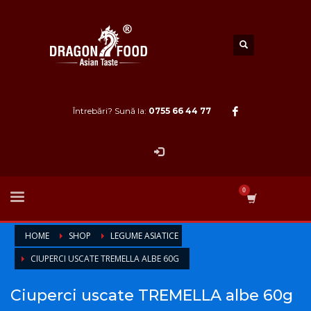
Întrebări? Sună la:
0755 66 44 77
HOME
SHOP
LEGUME ASIATICE
CIUPERCI USCATE TREMELLA ALBE 60G
Ciuperci uscate TREMELLA albe 60g