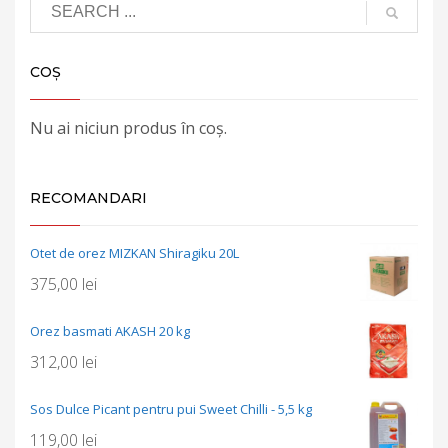
COȘ
Nu ai niciun produs în coș.
RECOMANDARI
Otet de orez MIZKAN Shiragiku 20L
375,00
lei
Orez basmati AKASH 20 kg
312,00
lei
Sos Dulce Picant pentru pui Sweet Chilli - 5,5 kg
119,00
lei