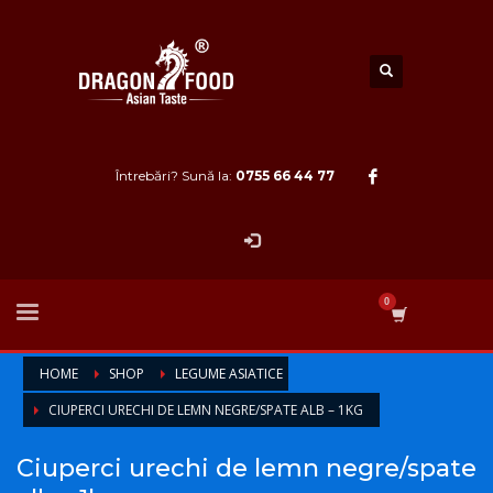
Întrebări? Sună la:
0755 66 44 77
HOME
SHOP
LEGUME ASIATICE
CIUPERCI URECHI DE LEMN NEGRE/SPATE ALB – 1KG
Ciuperci urechi de lemn negre/spate