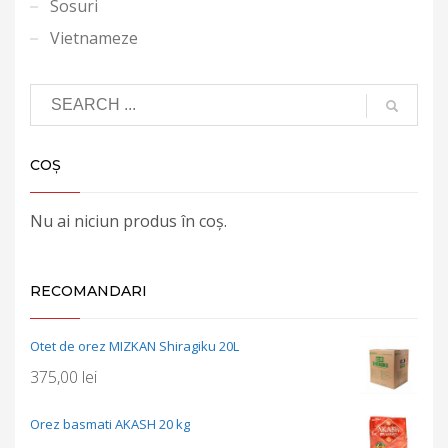
Sosuri
Vietnameze
COȘ
Nu ai niciun produs în coș.
RECOMANDARI
Otet de orez MIZKAN Shiragiku 20L
375,00
lei
Orez basmati AKASH 20 kg