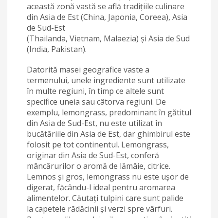
această zonă vastă se află tradițiile culinare
din Asia de Est (China, Japonia, Coreea), Asia
de Sud-Est
(Thailanda, Vietnam, Malaezia) și Asia de Sud
(India, Pakistan).
Datorită masei geografice vaste a
termenului, unele ingrediente sunt utilizate
în multe regiuni, în timp ce altele sunt
specifice uneia sau câtorva regiuni. De
exemplu, lemongrass, predominant în gătitul
din Asia de Sud-Est, nu este utilizat în
bucătăriile din Asia de Est, dar ghimbirul este
folosit pe tot continentul. Lemongrass,
originar din Asia de Sud-Est, conferă
mâncărurilor o aromă de lămâie, citrice.
Lemnos și gros, lemongrass nu este ușor de
digerat, făcându-l ideal pentru aromarea
alimentelor. Căutați tulpini care sunt palide
la capetele rădăcinii și verzi spre vârfuri.