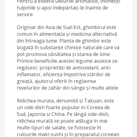
Pentru a elibera uleiurile aromatice, învinețiți
tulpinile și apoi îndepărtați-le înainte de
servire.
Originar din Asia de Sud-Est, ghimbirul este
comun în alimentația și medicina alternativă
din întreaga lume. Planta de ghimbir este
bogată în substanțe chimice naturale care vă
pot promova sănătatea și starea de bine.
Printre beneficiile acestei legume asiatice se
regăsesc: proprietăți de antioxidant, anti-
inflamator, eficiența împotriva stărilor de
greață, ajutorul oferit în reglavrea
nivelurilor de zahăr din sânge și multe altele.
Ridichea murata, denumită și Takuan, este
un side-dish foarte popular in Coreea de
Sud, Japonia si China. Pe lângă side-dish,
ridichea murată se poate adăuga în mai
multe tipuri de salate, se folosește în
rulourile maki-sushi și în preparatul coreean