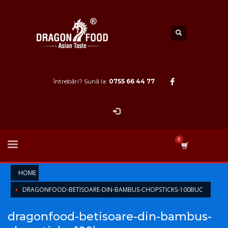
Întrebări? Sună la:
0755 66 44 77
HOME
DRAGONFOOD-BETISOARE-DIN-BAMBUS-CHOPSTICKS-100BUC
dragonfood-betisoare-din-bambus-