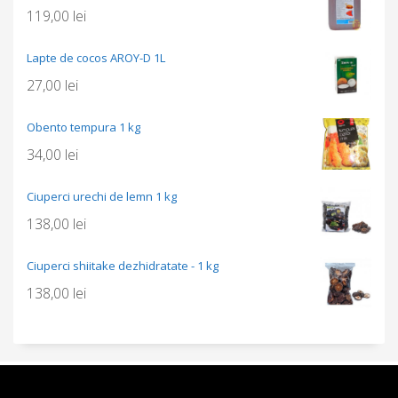
119,00
lei
Lapte de cocos AROY-D 1L
27,00
lei
Obento tempura 1 kg
34,00
lei
Ciuperci urechi de lemn 1 kg
138,00
lei
Ciuperci shiitake dezhidratate - 1 kg
138,00
lei