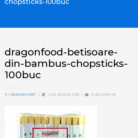
chopsticks-100buc
dragonfood-betisoare-
din-bambus-chopsticks-
100buc
BY
DRAGON CHEF
/
LUNI, 18 IUNIE 2018
/
PUBLISHED IN