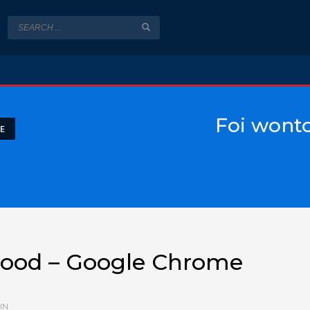
Foi wont
E
Food – Google Chrome
IN