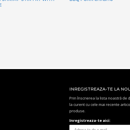
E
INREGISTREAZA-TE LA NO
Prin înscrierea la lista noastră de di
la curent cu cele mai recente artico
produse.
Inregistreaza-te aici: