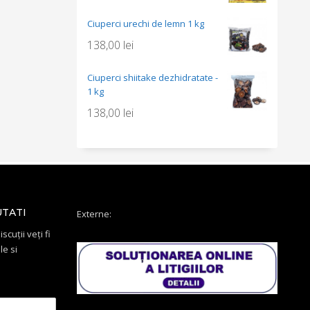
Ciuperci urechi de lemn 1 kg
138,00
lei
Ciuperci shiitake dezhidratate -
1 kg
138,00
lei
UTATI
Externe:
scuții veți fi
le si