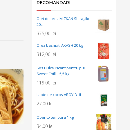
RECOMANDARI
Otet de orez MIZKAN Shiragiku
20L
375,00
lei
Orez basmati AKASH 20 kg
312,00
lei
Sos Dulce Picant pentru pui
Sweet Chilli - 5,5 kg
119,00
lei
Lapte de cocos AROY-D 1L
27,00
lei
Obento tempura 1 kg
34,00
lei