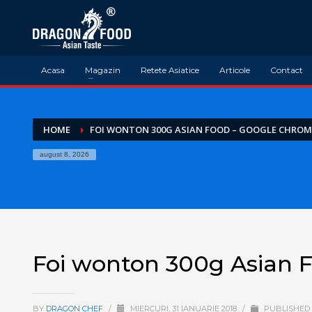
Acasa
Magazin
Retete Asiatice
Articole
Contact
HOME
FOI WONTON 300G ASIAN FOOD – GOOGLE CHROM
august 8, 2026
Foi wonton 300g Asian 
BY
DRAGON CHEF
/
MIERCURI, 31 IANUARIE 2018
/
PUBLISHED 