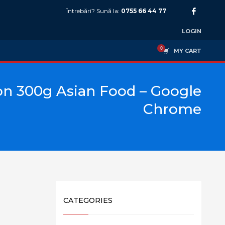
Întrebări? Sună la:
0755 66 44 77
LOGIN
MY CART
on 300g Asian Food – Google
Chrome
CATEGORIES