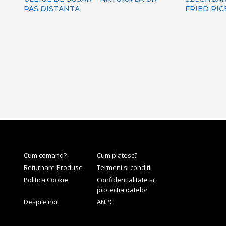
PAS DISTANTA
FRIED RIC
Cum comand?
Cum platesc?
Returnare Produse
Termeni si conditii
Politica Cookie
Confidentialitate si
protectia datelor
Despre noi
ANPC