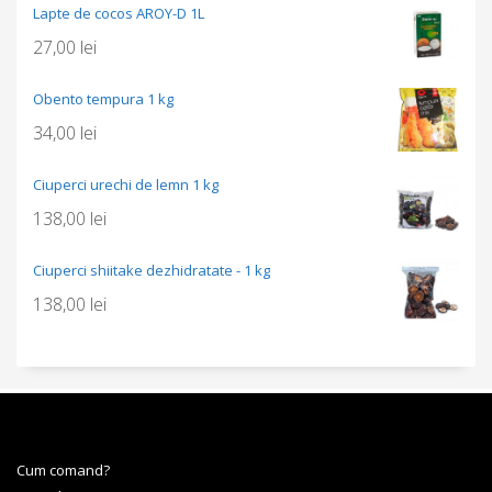
Lapte de cocos AROY-D 1L
27,00
lei
Obento tempura 1 kg
34,00
lei
Ciuperci urechi de lemn 1 kg
138,00
lei
Ciuperci shiitake dezhidratate - 1 kg
138,00
lei
Cum comand?