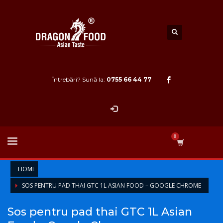
Întrebări? Sună la:
0755 66 44 77
HOME
SOS PENTRU PAD THAI GTC 1L ASIAN FOOD – GOOGLE CHROME
Sos pentru pad thai GTC 1L Asian