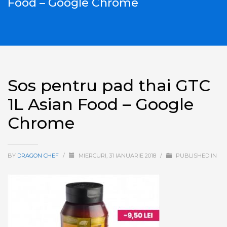
Food – Google Chrome
Sos pentru pad thai GTC
1L Asian Food – Google
Chrome
BY
DRAGON CHEF
/
MIERCURI, 31 IANUARIE 2018
/
PUBLISHED IN