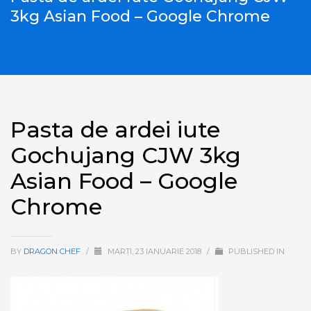
3kg Asian Food – Google Chrome
Pasta de ardei iute
Gochujang CJW 3kg
Asian Food – Google
Chrome
BY
DRAGON CHEF
/
MARȚI, 23 IANUARIE 2018
/
PUBLISHED IN