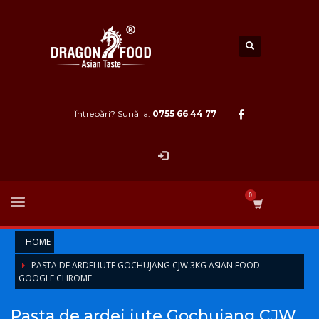
Întrebări? Sună la:
0755 66 44 77
HOME
PASTA DE ARDEI IUTE GOCHUJANG CJW 3KG ASIAN FOOD –
GOOGLE CHROME
Pasta de ardei iute Gochujang CJW