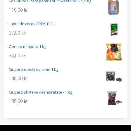
Sos Dulce Picant pentru pui Sweet Chilli - 5,5 kg
119,00
lei
Lapte de cocos AROY-D 1L
27,00
lei
Obento tempura 1 kg
34,00
lei
Ciuperci urechi de lemn 1 kg
138,00
lei
Ciuperci shiitake dezhidratate - 1 kg
138,00
lei