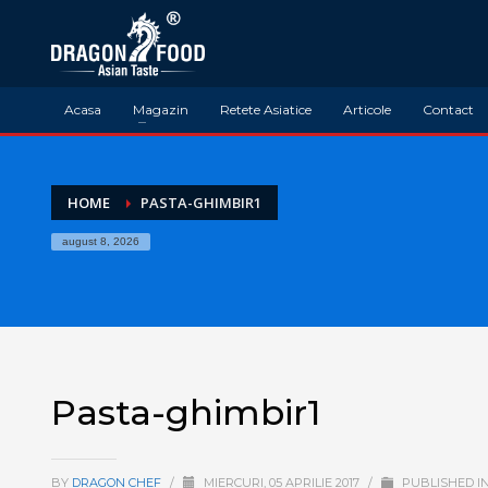
Acasa
Magazin
Retete Asiatice
Articole
Contact
HOME
PASTA-GHIMBIR1
august 8, 2026
Pasta-ghimbir1
BY
DRAGON CHEF
/
MIERCURI, 05 APRILIE 2017
/
PUBLISHED I