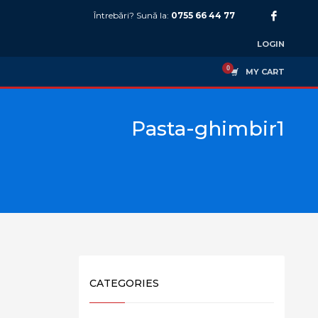
Întrebări? Sună la:
0755 66 44 77
LOGIN
MY CART
Pasta-ghimbir1
CATEGORIES