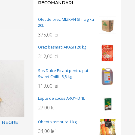
RECOMANDARI
Otet de orez MIZKAN Shiragiku
20L
375,00
lei
Orez basmati AKASH 20 kg
312,00
lei
Sos Dulce Picant pentru pui
Sweet Chilli - 5,5 kg
119,00
lei
Lapte de cocos AROY-D 1L
27,00
lei
Obento tempura 1 kg
N NEGRE
34,00
lei