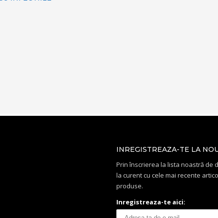
INREGISTREAZA-TE LA NO
Prin înscrierea la lista noastră de di
la curent cu cele mai recente artico
produse.
Inregistreaza-te aici: