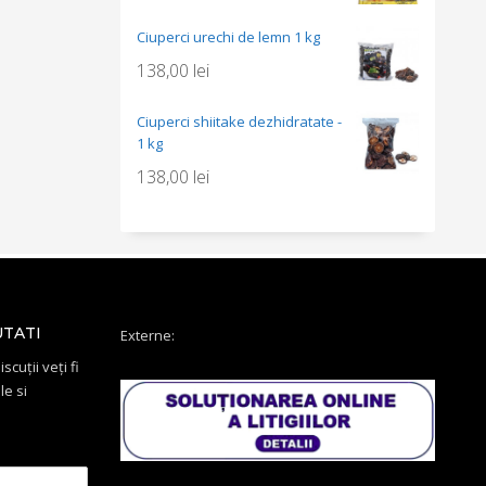
Ciuperci urechi de lemn 1 kg
138,00
lei
Ciuperci shiitake dezhidratate -
1 kg
138,00
lei
UTATI
Externe:
scuții veți fi
le si