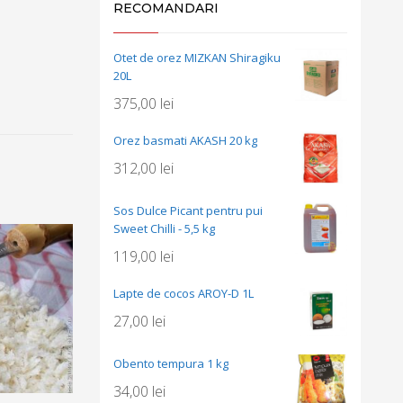
RECOMANDARI
Otet de orez MIZKAN Shiragiku
20L
375,00
lei
Orez basmati AKASH 20 kg
312,00
lei
Sos Dulce Picant pentru pui
Sweet Chilli - 5,5 kg
119,00
lei
Lapte de cocos AROY-D 1L
27,00
lei
Obento tempura 1 kg
34,00
lei