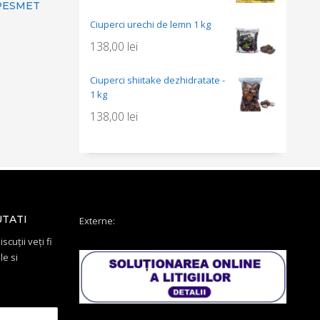
 PESMET
Ciuperci urechi de lemn 1 kg
138,00
lei
Ciuperci shiitake dezhidratate -
1 kg
138,00
lei
UTATI
Externe:
scuții veți fi
le si