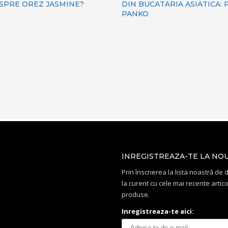
ESPRE OREZ JASMINE?
DIN BUCATARIA ASIATICA:
PANKO
INREGISTREAZA-TE LA NO
Prin înscrierea la lista noastră de di
la curent cu cele mai recente artico
produse.
Inregistreaza-te aici: