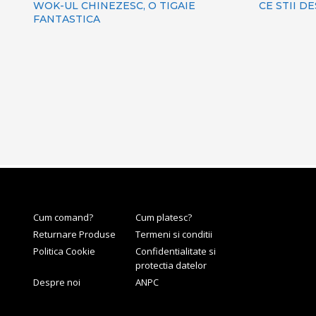
WOK-UL CHINEZESC, O TIGAIE
CE STII D
FANTASTICA
Cum comand?
Cum platesc?
Returnare Produse
Termeni si conditii
Politica Cookie
Confidentialitate si
protectia datelor
Despre noi
ANPC