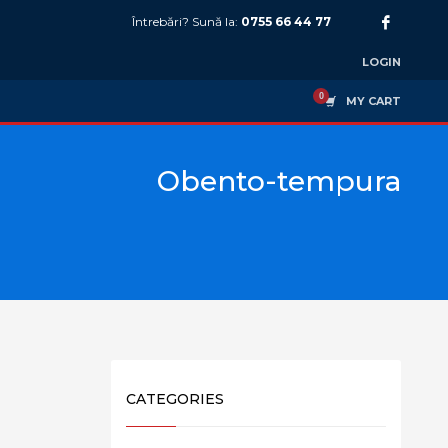
Întrebări? Sună la:
0755 66 44 77
LOGIN
MY CART
Obento-tempura
CATEGORIES