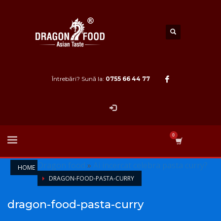
Întrebări? Sună la:
0755 66 44 77
Dragon food
»
Ai incercat celebra pasta curry?
HOME
DRAGON-FOOD-PASTA-CURRY
dragon-food-pasta-curry