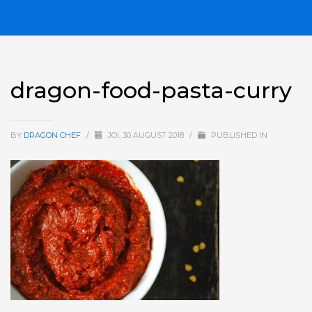
dragon-food-pasta-curry
BY
DRAGON CHEF
/
JOI, 30 AUGUST 2018
/
PUBLISHED IN