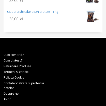
138,00
lei
Ciuperci shiitake dezhidratate - 1 kg
138,00
lei
Cum comand?
Cum platesc?
Returnare Produse
Termeni si conditii
Politica Cookie
Confidentialitate si protectia
datelor
Despre noi
ANPC