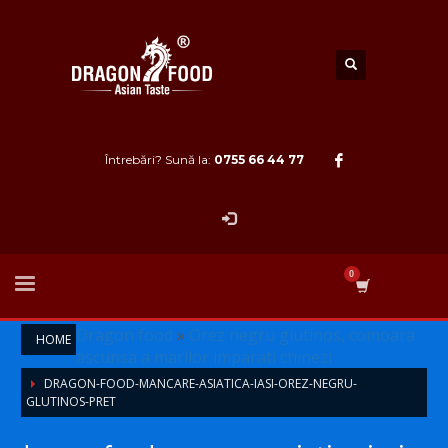
Întrebări? Sună la:
0755 66 44 77
Dragon food
»
Orez negru glutinos, comoara
HOME
ascunsa a marilor imparati chinezi
DRAGON-FOOD-MANCARE-ASIATICA-IASI-OREZ-NEGRU-
GLUTINOS-PRET