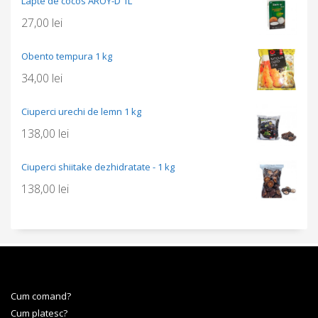
Lapte de cocos AROY-D 1L
27,00
lei
Obento tempura 1 kg
34,00
lei
Ciuperci urechi de lemn 1 kg
138,00
lei
Ciuperci shiitake dezhidratate - 1 kg
138,00
lei
Cum comand?
Cum platesc?