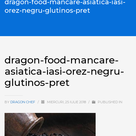
dragon-food-mancare-asiatica-iasi-
orez-negru-glutinos-pret
dragon-food-mancare-
asiatica-iasi-orez-negru-
glutinos-pret
BY
DRAGON CHEF
/
MIERCURI, 25 IULIE 2018
/
PUBLISHED IN