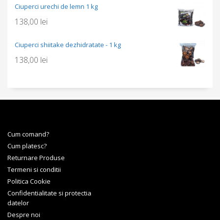
Ciuperci urechi de lemn 1 kg
138,00
lei
Ciuperci shiitake dezhidratate - 1 kg
138,00
lei
Cum comand?
Cum platesc?
Returnare Produse
Termeni si conditii
Politica Cookie
Confidentialitate si protectia
datelor
Despre noi