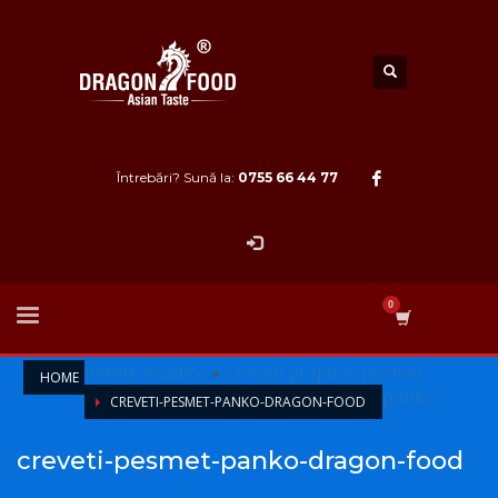
Întrebări? Sună la:
0755 66 44 77
Retete Asiatice
»
Creveti prajiti in pesmet
HOME
panko
CREVETI-PESMET-PANKO-DRAGON-FOOD
creveti-pesmet-panko-dragon-food